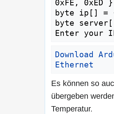
0xFE, 0xED };
byte ip[] = 
byte server[
Enter your I
Download Ard
Ethernet
Es können so au
übergeben werden
Temperatur.