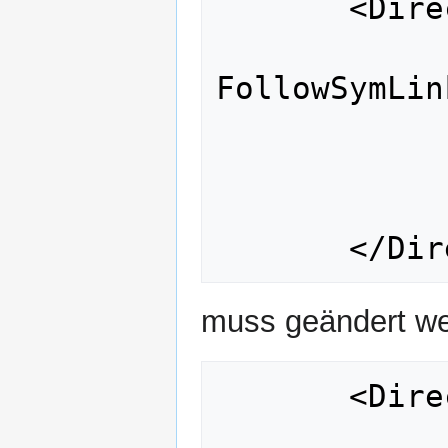
       <Directory /var/www/nossl/wiki>

               Options In
FollowSymLin
               Order allow
               allow fro
muss geändert w
       <Directory /var/www/nossl/wiki>

               Options In