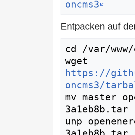
oncms3
Entpacken auf de
cd /var/www/
wget 
https://gith
oncms3/tarba
mv master op
3a1eb8b.tar

unp openener
3a1eb8b.tar
