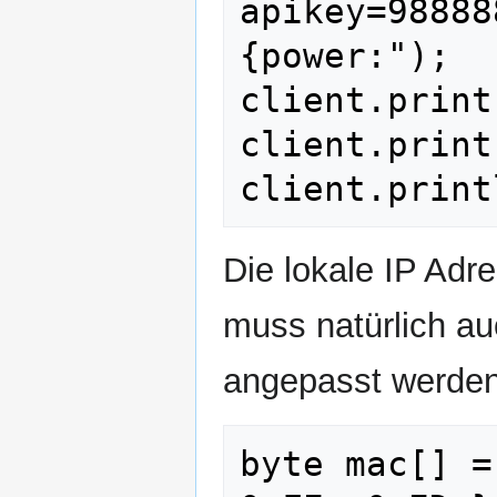
apikey=98888
{power:");

client.print
client.print
client.print
Die lokale IP Adr
muss natürlich a
angepasst werden
byte mac[] =