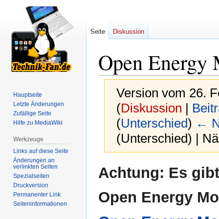
Seite
Diskussion
Open Energy 
Version vom 26. F
Hauptseite
Letzte Änderungen
(
Diskussion
|
Beit
Zufällige Seite
(
Unterschied
)
← N
Hilfe zu MediaWiki
(Unterschied) | N
Werkzeuge
Links auf diese Seite
Änderungen an
Zur
Zur
verlinkten Seiten
Achtung: Es gib
Spezialseiten
Navigation
Suche
Druckversion
springen
springen
Open Energy Mo
Permanenter Link
Seiten­­informationen